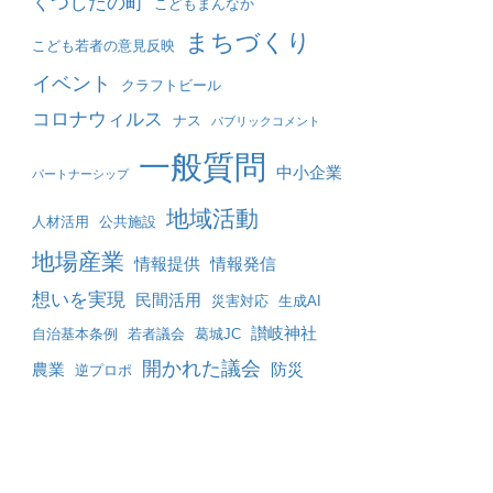
くつしたの町
こどもまんなか
まちづくり
こども若者の意見反映
イベント
クラフトビール
コロナウィルス
ナス
パブリックコメント
一般質問
中小企業
パートナーシップ
地域活動
人材活用
公共施設
地場産業
情報提供
情報発信
想いを実現
民間活用
災害対応
生成AI
讃岐神社
自治基本条例
若者議会
葛城JC
開かれた議会
農業
防災
逆プロポ