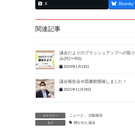
X
Bluesky
関連記事
議会だよりのブラッシュアップへの取
み(R2〜R6)
2024年1月19日
議会報告会＠図書館開催しました！
2021年11月28日
ニュース
、
活動報告
カテゴリー
開かれた議会
タグ