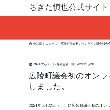
コ
ナ
ちぎた慎也公式サイト
ン
ビ
テ
ゲ
ン
ー
ツ
シ
へ
ョ
ス
ン
キ
に
HOME
ニュース
広陵町議会初のオンライン議会報告
ッ
移
プ
動
2021年5月23日
/ 最終更新日時 :
2021年5月31日
広陵町議会初のオンラ
しました。
2021年5月22日（土）に広陵町議会初のオ