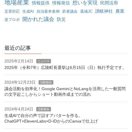
地場産業
想いを実現
情報提供
情報発信
民間活用
讃岐神社
農業
災害対応
生成AI
自治基本条例
若者議会
葛城JC
開かれた議会
防災
逆プロポ
最近の記事
2025年2月14日
ニュース
2025年（令和7年）広陵町長選挙は6月15日（日）執行予定です。
2024年12月23日
活動報告
議会活動を効率化！Google GeminiとNoLangを活用した一般質問
の文字起こしからショート動画作成までの流れ
2024年4月24日
活動報告
生成AIで自分の声で話すアバターを作る。
ChatGPT×ElevenLabs×D-IDからのCanvaで仕上げ